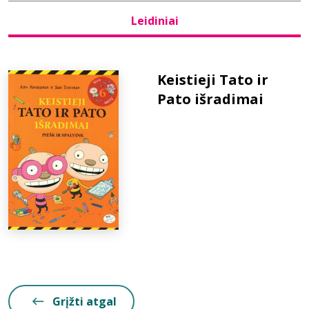
Leidiniai
Bibliotekoms
D.U.K.
Keistieji Tato ir
Pato išradimai
+370 667 80 541
info@elvislab.lt
Grįžti atgal