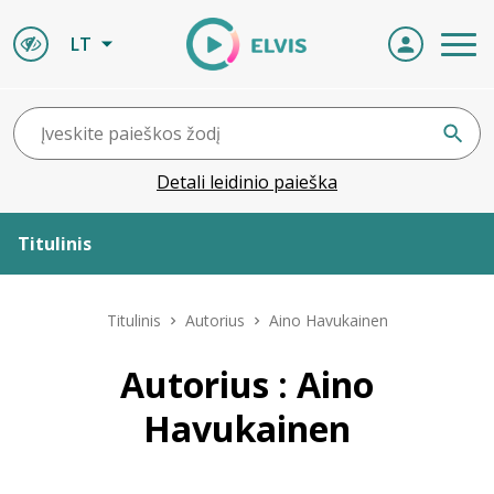
LT
Detali leidinio paieška
Titulinis
Apie ELVIS
Titulinis
Autorius
Aino Havukainen
Leidiniai
Autorius : Aino
Havukainen
ELVIS atvyksta
Naujienos