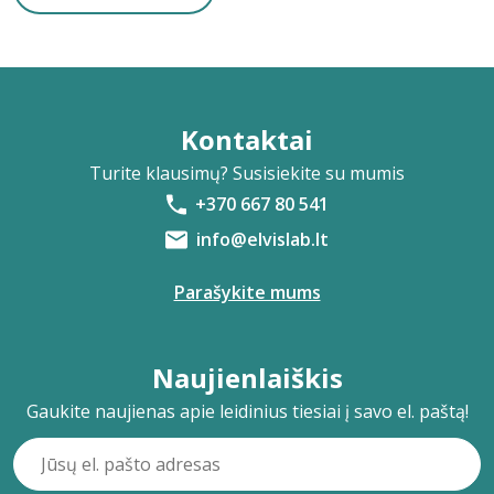
Kontaktai
Turite klausimų? Susisiekite su mumis
+370 667 80 541
info@elvislab.lt
Parašykite mums
Naujienlaiškis
Gaukite naujienas apie leidinius tiesiai į savo el. paštą!