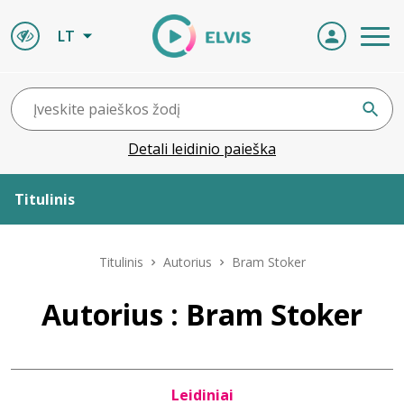
LT
Detali leidinio paieška
Titulinis
Apie ELVIS
Titulinis
Autorius
Bram Stoker
Leidiniai
Autorius : Bram Stoker
ELVIS atvyksta
Leidiniai
Naujienos