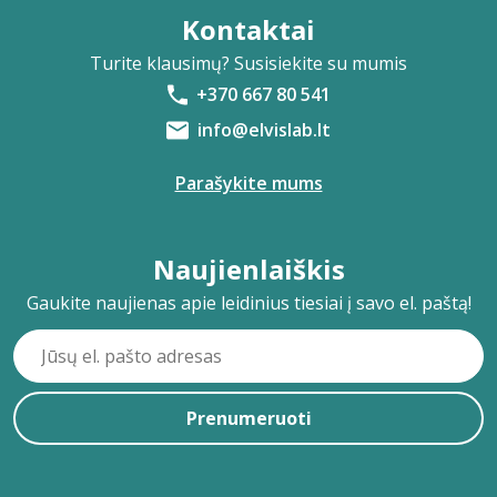
Kontaktai
Turite klausimų? Susisiekite su mumis
+370 667 80 541
info@elvislab.lt
Parašykite mums
Naujienlaiškis
Gaukite naujienas apie leidinius tiesiai į savo el. paštą!
Prenumeruoti