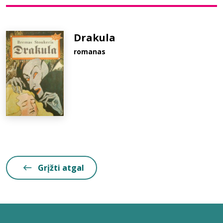
Bibliotekoms
Drakula
romanas
D.U.K.
+370 667 80 541
info@elvislab.lt
Grįžti atgal