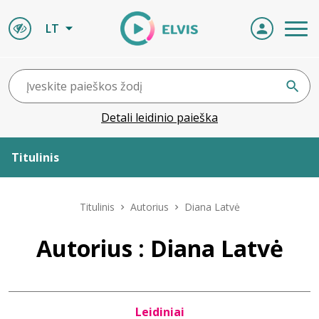
LT
Detali leidinio paieška
Titulinis
Apie ELVIS
Titulinis
Autorius
Diana Latvė
Leidiniai
Autorius : Diana Latvė
ELVIS atvyksta
Leidiniai
Naujienos