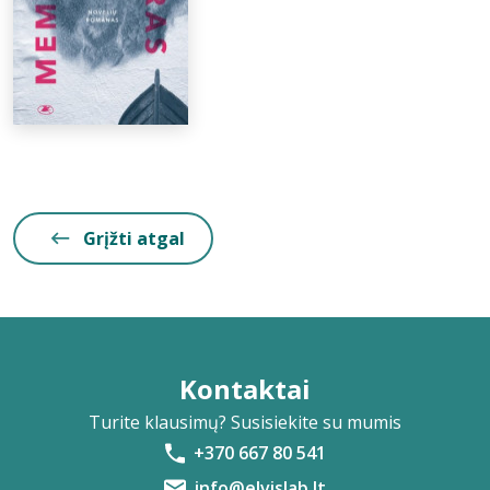
Grįžti atgal
Kontaktai
Turite klausimų? Susisiekite su mumis
+370 667 80 541
info@elvislab.lt