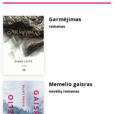
Bibliotekoms
Garmėjimas
romanas
D.U.K.
+370 667 80 541
info@elvislab.lt
Memelio gaisras
novelių romanas