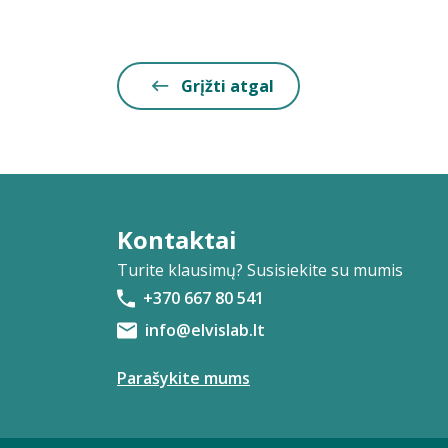
Grįžti atgal
Kontaktai
Turite klausimų? Susisiekite su mumis
+370 667 80 541
info@elvislab.lt
Parašykite mums