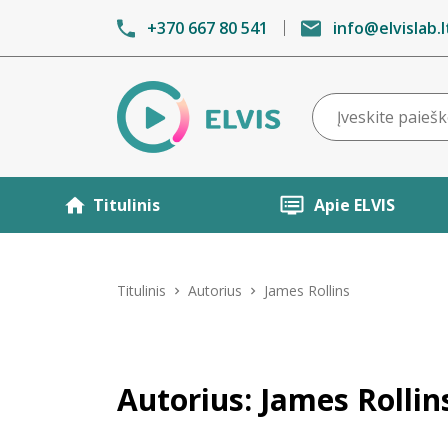
+370 667 80 541
info@elvislab.l
Titulinis
Apie ELVIS
Titulinis
Autorius
James Rollins
Autorius: James Rollin