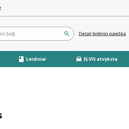
t
Detali leidinio paieška
Leidiniai
ELVIS atvyksta
s