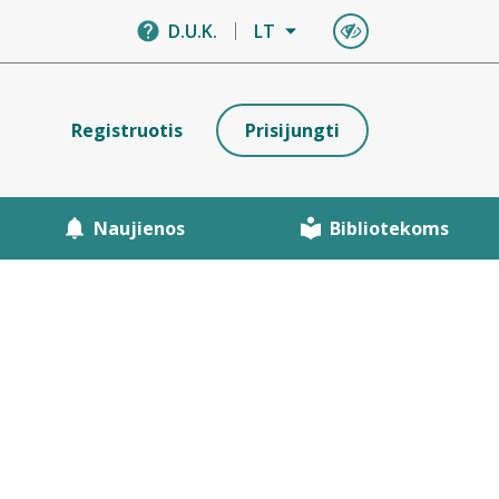
D.U.K.
LT
Registruotis
Prisijungti
Naujienos
Bibliotekoms