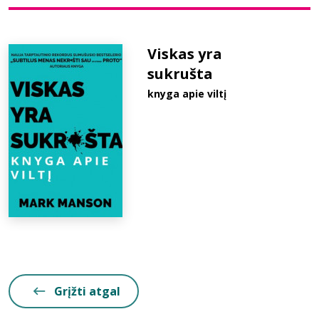
Bibliotekoms
Viskas yra
sukrušta
D.U.K.
knyga apie viltį
+370 667 80 541
info@elvislab.lt
Grįžti atgal