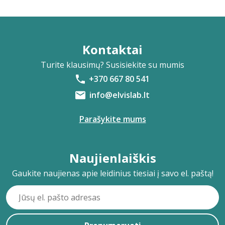
Kontaktai
Turite klausimų? Susisiekite su mumis
+370 667 80 541
info@elvislab.lt
Parašykite mums
Naujienlaiškis
Gaukite naujienas apie leidinius tiesiai į savo el. paštą!