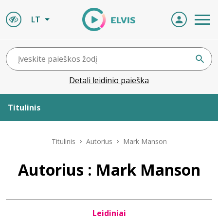
LT
Detali leidinio paieška
Titulinis
Apie ELVIS
Titulinis
Autorius
Mark Manson
Leidiniai
Autorius : Mark Manson
ELVIS atvyksta
Leidiniai
Naujienos