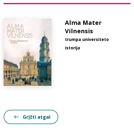
Bibliotekoms
Alma Mater
Vilnensis
D.U.K.
trumpa universiteto
istorija
+370 667 80 541
info@elvislab.lt
Grįžti atgal