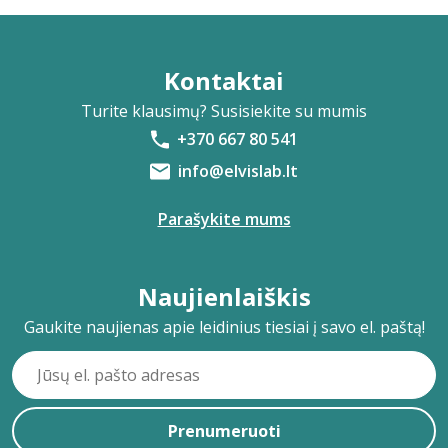
Kontaktai
Turite klausimų? Susisiekite su mumis
+370 667 80 541
info@elvislab.lt
Parašykite mums
Naujienlaiškis
Gaukite naujienas apie leidinius tiesiai į savo el. paštą!
Prenumeruoti