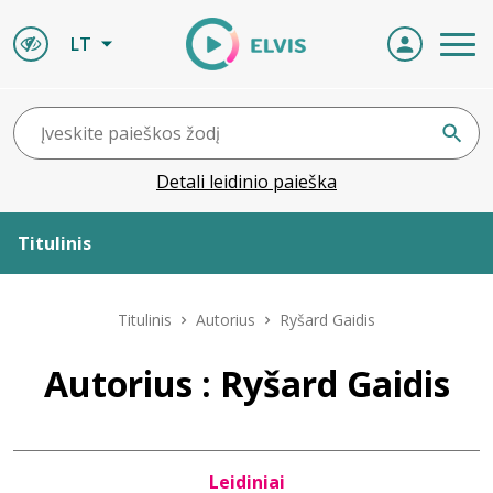
LT
Detali leidinio paieška
Titulinis
Apie ELVIS
Titulinis
Autorius
Ryšard Gaidis
Leidiniai
Autorius : Ryšard Gaidis
ELVIS atvyksta
Leidiniai
Naujienos