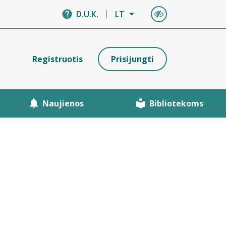
D.U.K.
LT
Registruotis
Prisijungti
Naujienos
Bibliotekoms