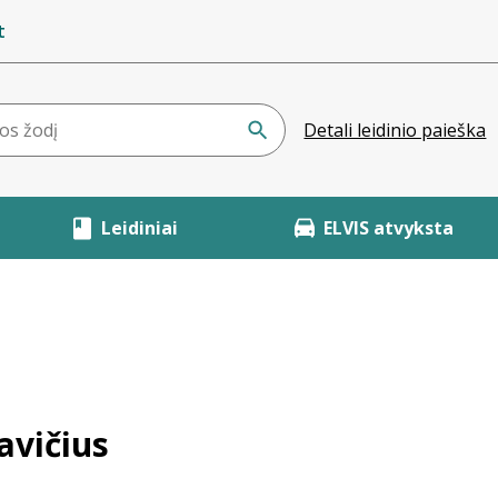
t
Detali leidinio paieška
Leidiniai
ELVIS atvyksta
avičius