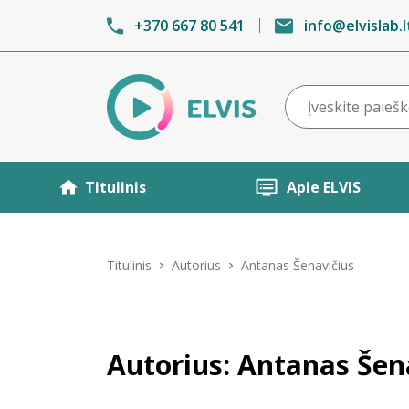
+370 667 80 541
info@elvislab.l
Titulinis
Apie ELVIS
Titulinis
Autorius
Antanas Šenavičius
Autorius: Antanas Šen