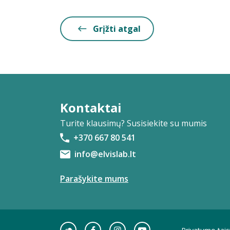
Grįžti atgal
Kontaktai
Turite klausimų? Susisiekite su mumis
+370 667 80 541
info@elvislab.lt
Parašykite mums