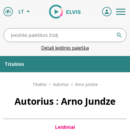
LT
Detali leidinio paieška
Titulinis
Apie ELVIS
Titulinis
Autorius
Arno Jundze
Leidiniai
Autorius : Arno Jundze
ELVIS atvyksta
Leidiniai
Naujienos