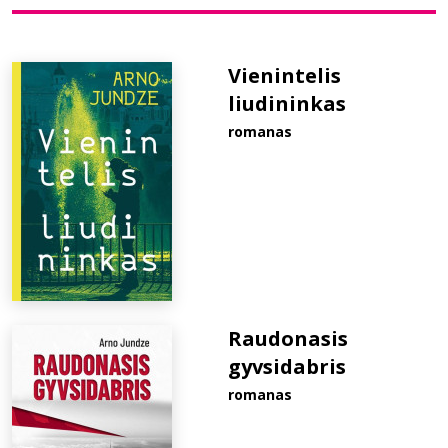
Bibliotekoms
Vienintelis
liudininkas
D.U.K.
romanas
+370 667 80 541
info@elvislab.lt
Raudonasis
gyvsidabris
romanas