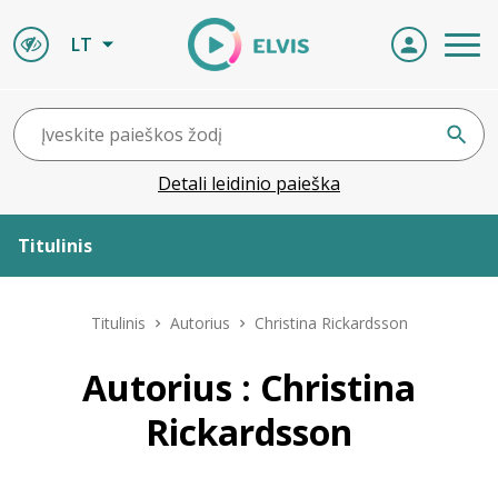
LT
Detali leidinio paieška
Titulinis
Apie ELVIS
Titulinis
Autorius
Christina Rickardsson
Leidiniai
Autorius : Christina
Rickardsson
ELVIS atvyksta
Naujienos