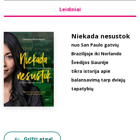
Leidiniai
Bibliotekoms
D.U.K.
Niekada nesustok
nuo San Paulo gatvių
Brazilijoje iki Norlando
+370 667 80 541
Švedijos šiaurėje
info@elvislab.lt
tikra istorija apie
balansavimą tarp dviejų
tapatybių
Grįžti atgal