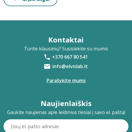
Kontaktai
Turite klausimų? Susisiekite su mumis
+370 667 80 541
info@elvislab.lt
Parašykite mums
Naujienlaiškis
Gaukite naujienas apie leidinius tiesiai į savo el. paštą!