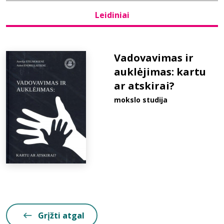
Leidiniai
Bibliotekoms
D.U.K.
Vadovavimas ir
auklėjimas: kartu
ar atskirai?
+370 667 80 541
mokslo studija
info@elvislab.lt
Grįžti atgal