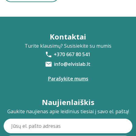
Kontaktai
Turite klausimų? Susisiekite su mumis
+370 667 80 541
info@elvislab.lt
Parašykite mums
Naujienlaiškis
Gaukite naujienas apie leidinius tiesiai į savo el. paštą!