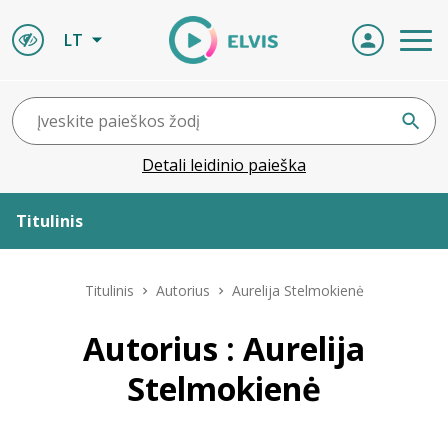
LT
Detali leidinio paieška
Titulinis
Apie ELVIS
Titulinis
Autorius
Aurelija Stelmokienė
Leidiniai
Autorius : Aurelija
Stelmokienė
ELVIS atvyksta
Naujienos