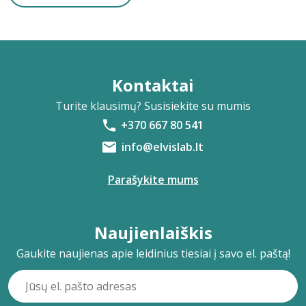
Kontaktai
Turite klausimų? Susisiekite su mumis
+370 667 80 541
info@elvislab.lt
Parašykite mums
Naujienlaiškis
Gaukite naujienas apie leidinius tiesiai į savo el. paštą!