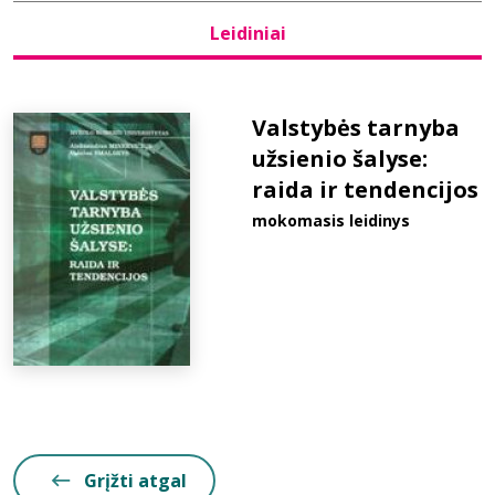
Leidiniai
Bibliotekoms
D.U.K.
Valstybės tarnyba
užsienio šalyse:
raida ir tendencijos
+370 667 80 541
mokomasis leidinys
info@elvislab.lt
Grįžti atgal