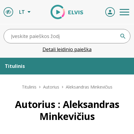
LT
Detali leidinio paieška
Titulinis
Apie ELVIS
Titulinis
Autorius
Aleksandras Minkevičius
Leidiniai
Autorius : Aleksandras
Minkevičius
ELVIS atvyksta
Naujienos