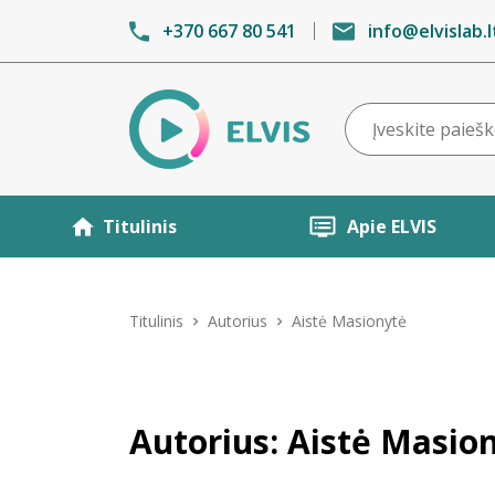
+370 667 80 541
info@elvislab.l
Titulinis
Apie ELVIS
Titulinis
Autorius
Aistė Masionytė
Autorius: Aistė Masio