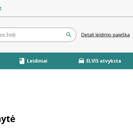
t
Detali leidinio paieška
Leidiniai
ELVIS atvyksta
nytė