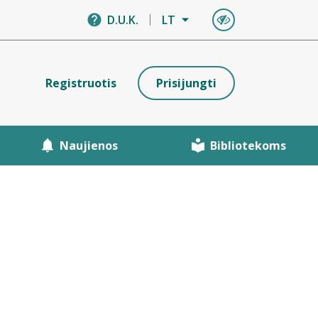
D.U.K.
LT
Registruotis
Prisijungti
Naujienos
Bibliotekoms