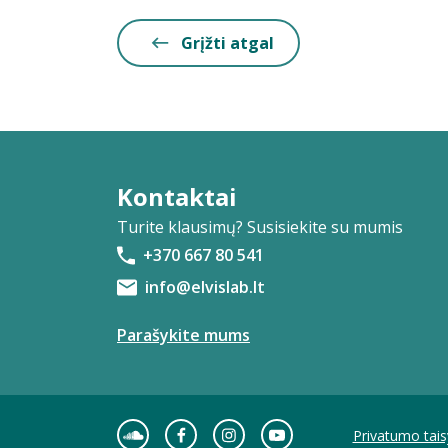
Grįžti atgal
Kontaktai
Turite klausimų? Susisiekite su mumis
+370 667 80 541
info@elvislab.lt
Parašykite mums
Privatumo tais