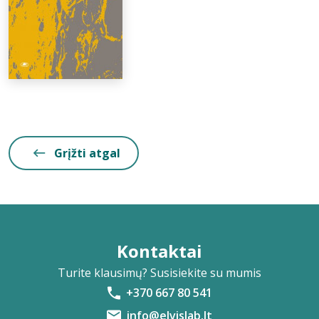
Grįžti atgal
Kontaktai
Turite klausimų? Susisiekite su mumis
+370 667 80 541
info@elvislab.lt