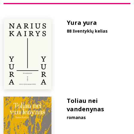
Bibliotekoms
Yura yura
88 šventyklų kelias
D.U.K.
+370 667 80 541
info@elvislab.lt
Toliau nei
vandenynas
romanas