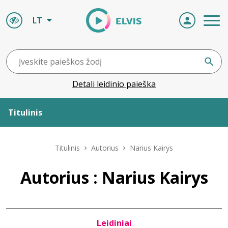
LT
Detali leidinio paieška
Titulinis
Apie ELVIS
Titulinis
Autorius
Narius Kairys
Leidiniai
Autorius : Narius Kairys
ELVIS atvyksta
Leidiniai
Naujienos