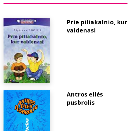
Bibliotekoms
Prie piliakalnio, kur
vaidenasi
D.U.K.
+370 667 80 541
info@elvislab.lt
Antros eilės
pusbrolis