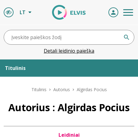
LT
Detali leidinio paieška
Titulinis
Apie ELVIS
Titulinis
Autorius
Algirdas Pocius
Leidiniai
Autorius : Algirdas Pocius
ELVIS atvyksta
Leidiniai
Naujienos