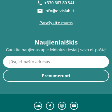
+370 667 80 541
info@elvislab.lt
Parašykite mums
Naujienlaiškis
Gaukite naujienas apie leidinius tiesiai į savo el. paštą!
Prenumeruoti