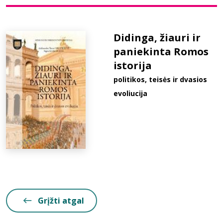
Bibliotekoms
Didinga, žiauri ir
paniekinta Romos
D.U.K.
istorija
politikos, teisės ir dvasios
+370 667 80 541
evoliucija
info@elvislab.lt
Grįžti atgal