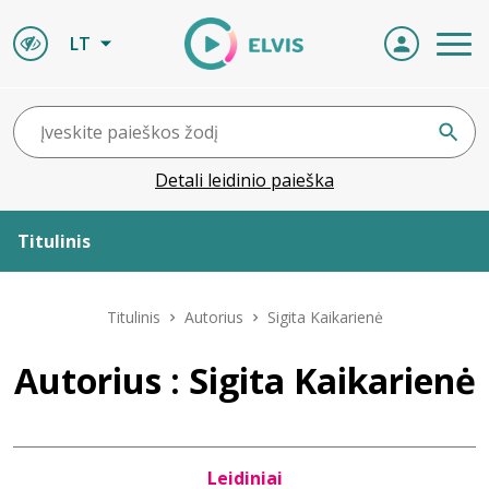
LT
Detali leidinio paieška
Titulinis
Apie ELVIS
Titulinis
Autorius
Sigita Kaikarienė
Leidiniai
Autorius : Sigita Kaikarienė
ELVIS atvyksta
Leidiniai
Naujienos