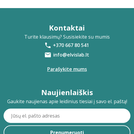
Kontaktai
Turite klausimų? Susisiekite su mumis
+370 667 80 541
info@elvislab.lt
Parašykite mums
Naujienlaiškis
Gaukite naujienas apie leidinius tiesiai į savo el. paštą!
Prenumeruoti