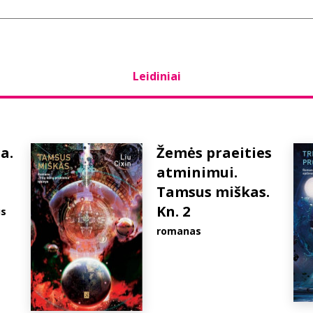
Leidiniai
a.
Žemės praeities
atminimui.
Tamsus miškas.
Kn. 2
us
romanas