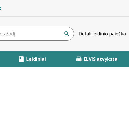
t
Detali leidinio paieška
Leidiniai
ELVIS atvyksta