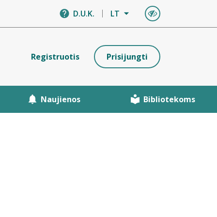
D.U.K.
LT
Registruotis
Prisijungti
Naujienos
Bibliotekoms