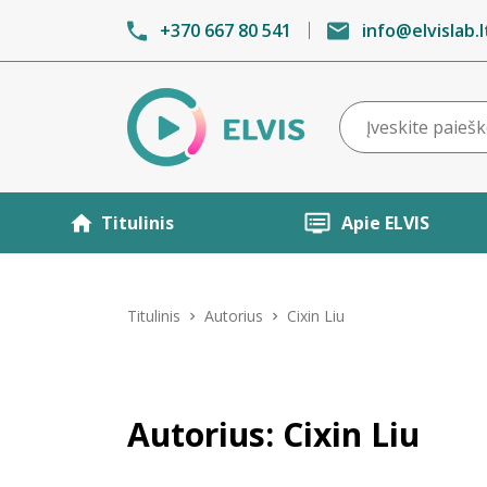
+370 667 80 541
info@elvislab.l
Titulinis
Apie ELVIS
Titulinis
Autorius
Cixin Liu
Autorius: Cixin Liu