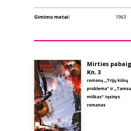
Gimimo metai:
1963
Mirties pabaig
Kn. 3
romanų ,,Trijų kūnų
problema" ir ,,Tams
miškas" tęsinys
romanas