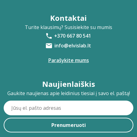
Kontaktai
Turite klausimų? Susisiekite su mumis
+370 667 80 541
info@elvislab.lt
Parašykite mums
Naujienlaiškis
Gaukite naujienas apie leidinius tiesiai į savo el. paštą!
Prenumeruoti