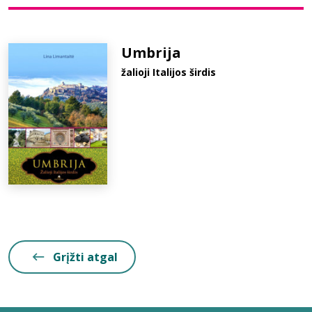
Bibliotekoms
Umbrija
žalioji Italijos širdis
D.U.K.
+370 667 80 541
info@elvislab.lt
Grįžti atgal