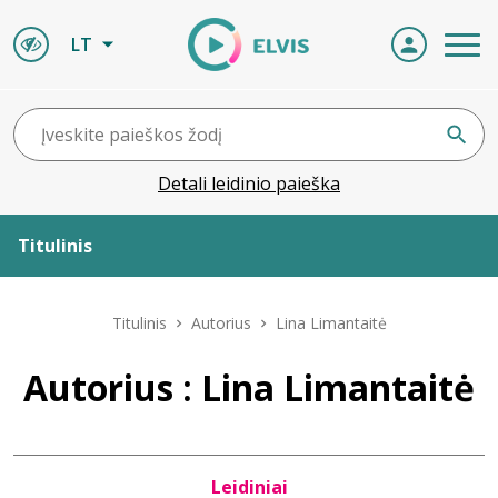
LT
Detali leidinio paieška
Titulinis
Apie ELVIS
Titulinis
Autorius
Lina Limantaitė
Leidiniai
Autorius : Lina Limantaitė
ELVIS atvyksta
Leidiniai
Naujienos