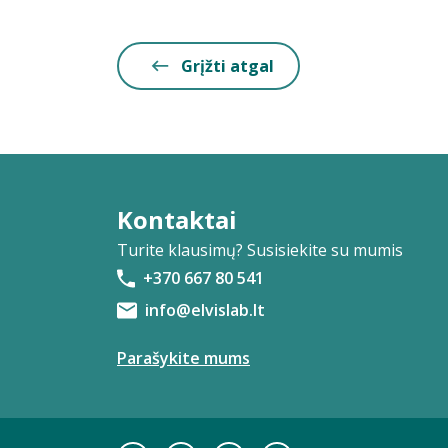
Grįžti atgal
Kontaktai
Turite klausimų? Susisiekite su mumis
+370 667 80 541
info@elvislab.lt
Parašykite mums