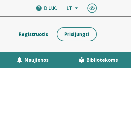
D.U.K.
LT
Registruotis
Prisijungti
Naujienos
Bibliotekoms