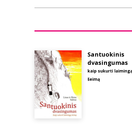
Santuokinis
dvasingumas
kaip sukurti laiming
šeimą