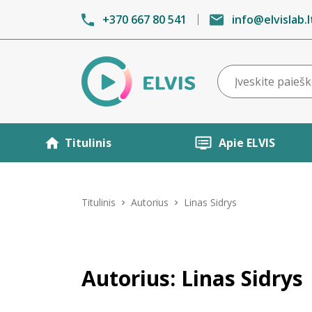
+370 667 80 541
info@elvislab.l
Titulinis
Apie ELVIS
Titulinis
Autorius
Linas Sidrys
Autorius: Linas Sidrys