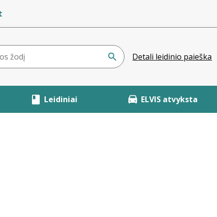
t
Detali leidinio paieška
Leidiniai
ELVIS atvyksta