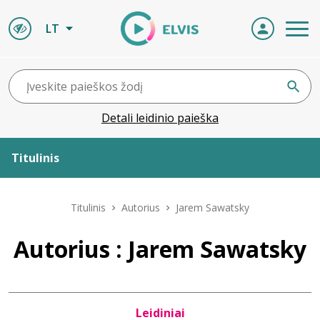
LT
Detali leidinio paieška
Titulinis
Apie ELVIS
Titulinis
Autorius
Jarem Sawatsky
Leidiniai
Autorius : Jarem Sawatsky
ELVIS atvyksta
Leidiniai
Naujienos