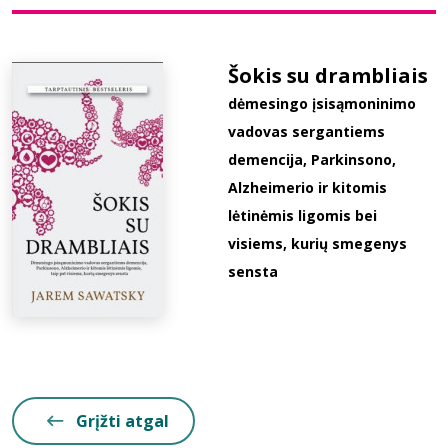
Bibliotekoms
Šokis su drambliais
dėmesingo įsisąmoninimo
D.U.K.
vadovas sergantiems
demencija, Parkinsono,
+370 667 80 541
Alzheimerio ir kitomis
lėtinėmis ligomis bei
info@elvislab.lt
visiems, kurių smegenys
sensta
Grįžti atgal