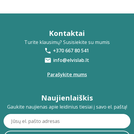
Kontaktai
Turite klausimų? Susisiekite su mumis
+370 667 80 541
info@elvislab.lt
Parašykite mums
Naujienlaiškis
Gaukite naujienas apie leidinius tiesiai į savo el. paštą!