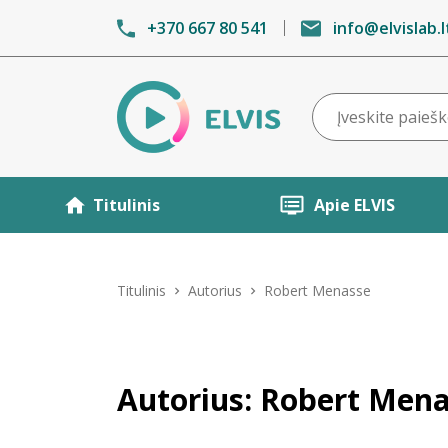
+370 667 80 541
info@elvislab.l
Titulinis
Apie ELVIS
Titulinis
Autorius
Robert Menasse
Autorius: Robert Men