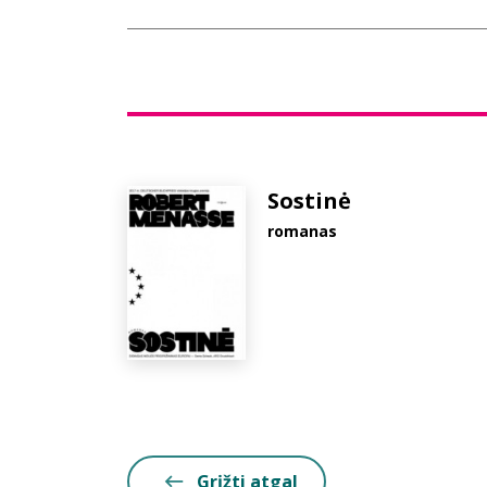
Sostinė
romanas
Grįžti atgal