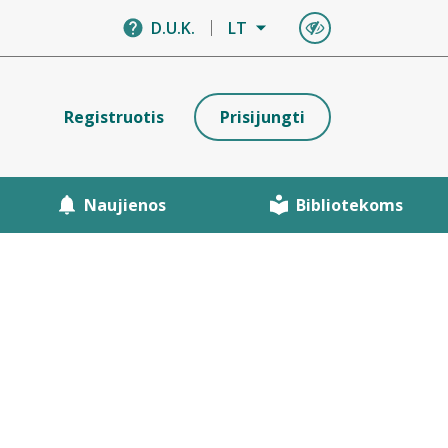
D.U.K.
LT
Registruotis
Prisijungti
Naujienos
Bibliotekoms