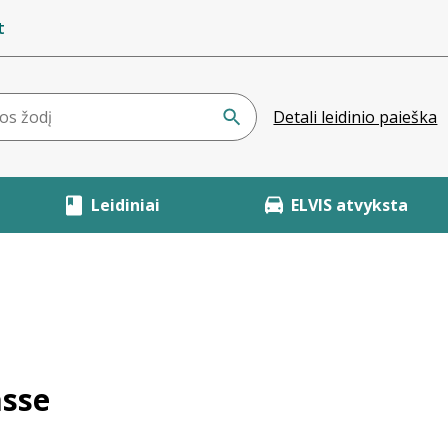
t
Detali leidinio paieška
Leidiniai
ELVIS atvyksta
asse