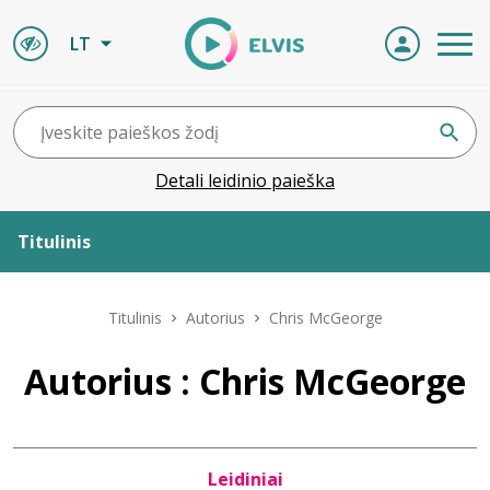
LT
Detali leidinio paieška
Titulinis
Apie ELVIS
Titulinis
Autorius
Chris McGeorge
Leidiniai
Autorius : Chris McGeorge
ELVIS atvyksta
Leidiniai
Naujienos