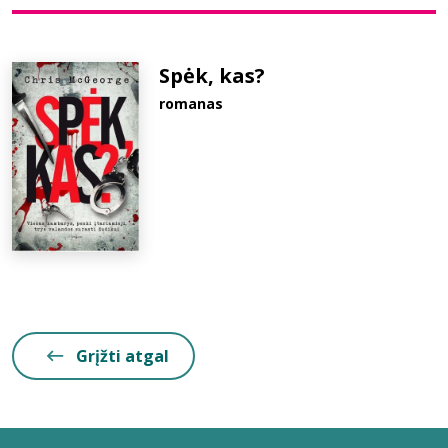
Bibliotekoms
Spėk, kas?
romanas
D.U.K.
+370 667 80 541
info@elvislab.lt
Grįžti atgal