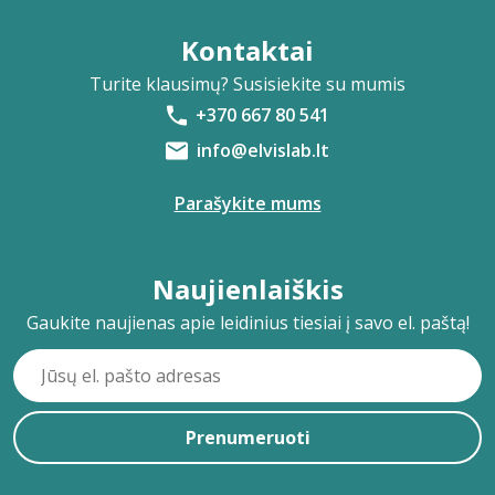
Kontaktai
Turite klausimų? Susisiekite su mumis
+370 667 80 541
info@elvislab.lt
Parašykite mums
Naujienlaiškis
Gaukite naujienas apie leidinius tiesiai į savo el. paštą!
Prenumeruoti