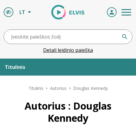
LT
Detali leidinio paieška
Titulinis
Apie ELVIS
Titulinis
Autorius
Douglas Kennedy
Leidiniai
Autorius : Douglas
Kennedy
ELVIS atvyksta
Naujienos