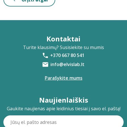
Kontaktai
Turite klausimų? Susisiekite su mumis
+370 667 80 541
info@elvislab.lt
Parašykite mums
Naujienlaiškis
Gaukite naujienas apie leidinius tiesiai į savo el. paštą!