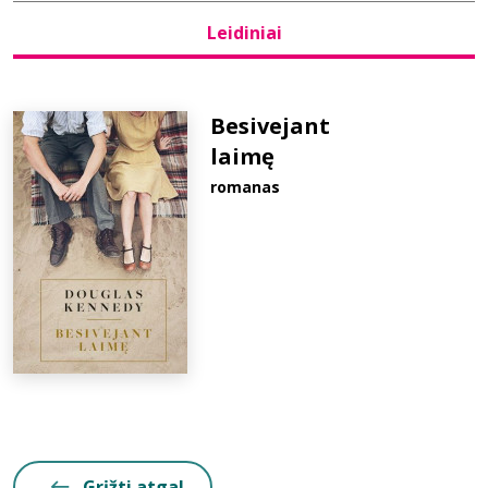
Leidiniai
Bibliotekoms
D.U.K.
Besivejant
laimę
romanas
+370 667 80 541
info@elvislab.lt
Grįžti atgal