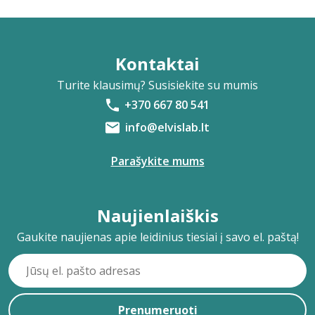
Kontaktai
Turite klausimų? Susisiekite su mumis
+370 667 80 541
info@elvislab.lt
Parašykite mums
Naujienlaiškis
Gaukite naujienas apie leidinius tiesiai į savo el. paštą!
Prenumeruoti