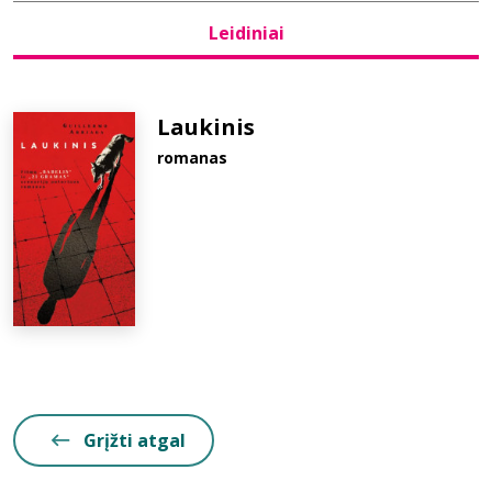
Leidiniai
Bibliotekoms
D.U.K.
Laukinis
romanas
+370 667 80 541
info@elvislab.lt
Grįžti atgal