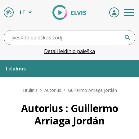
LT
Detali leidinio paieška
Titulinis
Apie ELVIS
Titulinis
Autorius
Guillermo Arriaga Jordán
Leidiniai
Autorius : Guillermo
Arriaga Jordán
ELVIS atvyksta
Naujienos