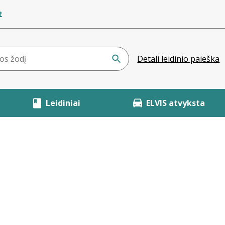
t
Detali leidinio paieška
Leidiniai
ELVIS atvyksta