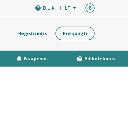
D.U.K.
LT
Registruotis
Prisijungti
Naujienos
Bibliotekoms