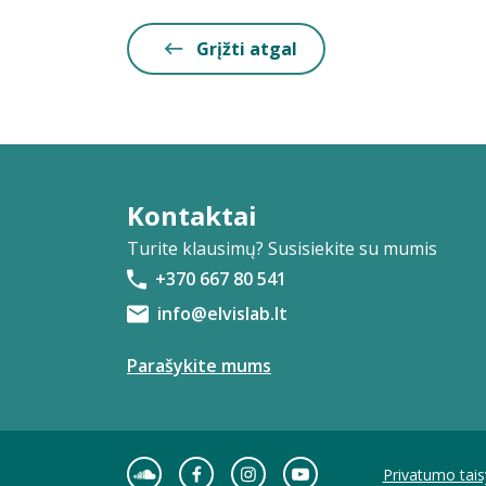
Grįžti atgal
Kontaktai
Turite klausimų? Susisiekite su mumis
+370 667 80 541
info@elvislab.lt
Parašykite mums
Privatumo tais