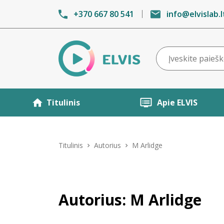
+370 667 80 541
info@elvislab.l
Titulinis
Apie ELVIS
Titulinis
Autorius
M Arlidge
Autorius: M Arlidge