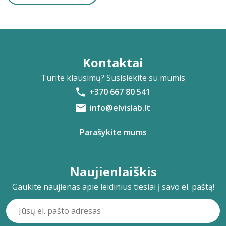
Kontaktai
Turite klausimų? Susisiekite su mumis
+370 667 80 541
info@elvislab.lt
Parašykite mums
Naujienlaiškis
Gaukite naujienas apie leidinius tiesiai į savo el. paštą!