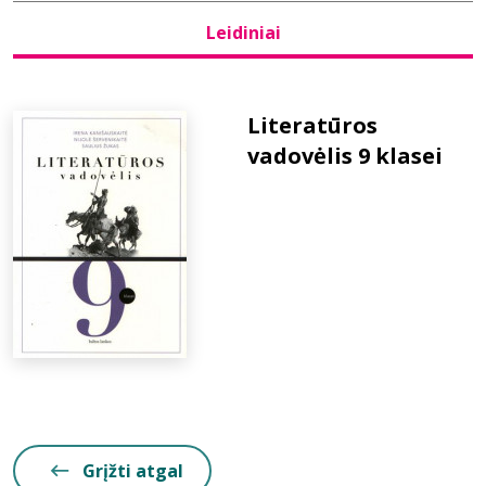
Leidiniai
Bibliotekoms
D.U.K.
Literatūros
vadovėlis 9 klasei
+370 667 80 541
info@elvislab.lt
Grįžti atgal