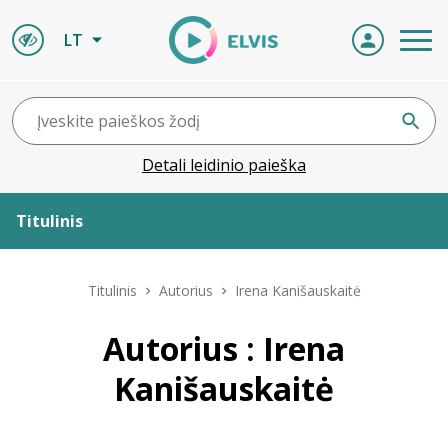
LT
Detali leidinio paieška
Titulinis
Apie ELVIS
Titulinis
Autorius
Irena Kanišauskaitė
Leidiniai
Autorius : Irena
Kanišauskaitė
ELVIS atvyksta
Naujienos