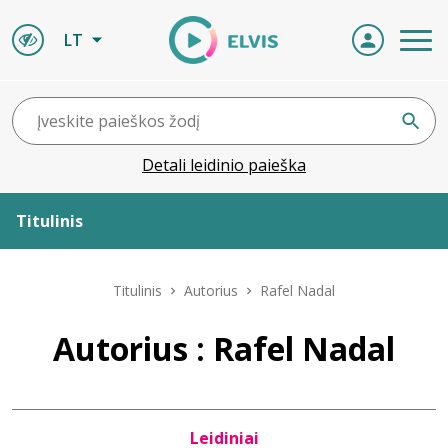
LT
Detali leidinio paieška
Titulinis
Apie ELVIS
Titulinis
Autorius
Rafel Nadal
Leidiniai
Autorius : Rafel Nadal
ELVIS atvyksta
Leidiniai
Naujienos