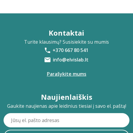
Kontaktai
Turite klausimų? Susisiekite su mumis
+370 667 80 541
info@elvislab.lt
Parašykite mums
Naujienlaiškis
Gaukite naujienas apie leidinius tiesiai į savo el. paštą!