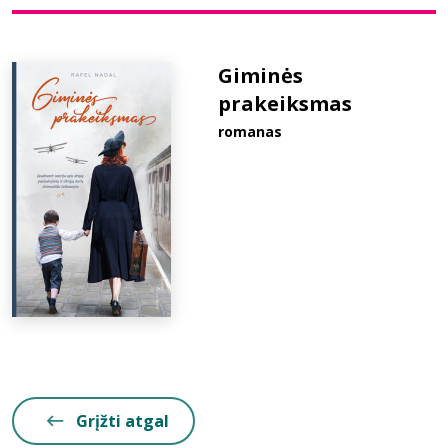
Bibliotekoms
Giminės
prakeiksmas
D.U.K.
romanas
+370 667 80 541
info@elvislab.lt
Grįžti atgal