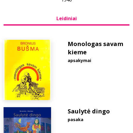
Bibliotekoms
Leidiniai
D.U.K.
Monologas savam
kieme
+370 667 80 541
apsakymai
info@elvislab.lt
Saulytė dingo
pasaka