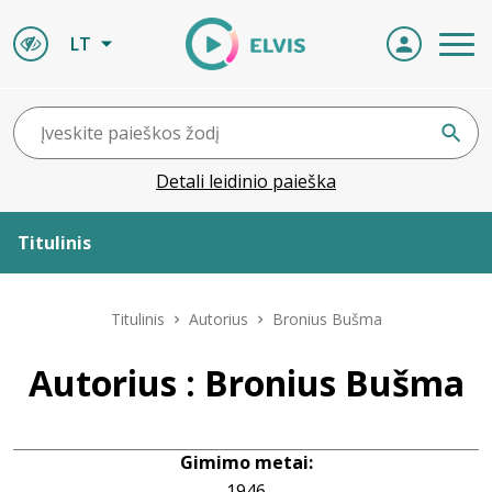
LT
Detali leidinio paieška
Titulinis
Apie ELVIS
Titulinis
Autorius
Bronius Bušma
Leidiniai
Autorius : Bronius Bušma
ELVIS atvyksta
Gimimo metai:
Naujienos
1946