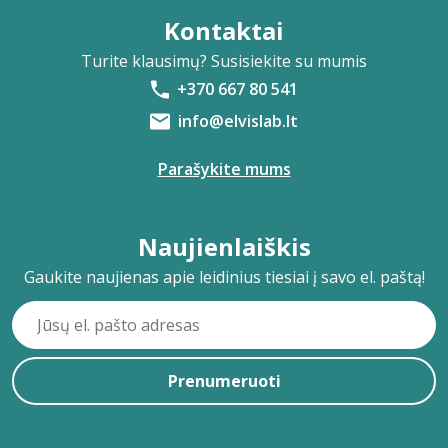
Kontaktai
Turite klausimų? Susisiekite su mumis
+370 667 80 541
info@elvislab.lt
Parašykite mums
Naujienlaiškis
Gaukite naujienas apie leidinius tiesiai į savo el. paštą!
Prenumeruoti