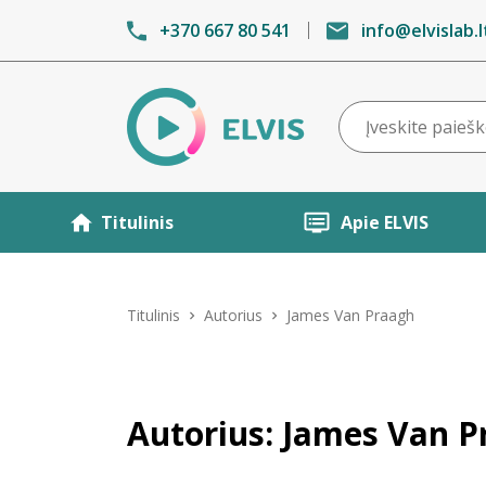
+370 667 80 541
info@elvislab.l
Titulinis
Apie ELVIS
Titulinis
Autorius
James Van Praagh
Autorius: James Van 