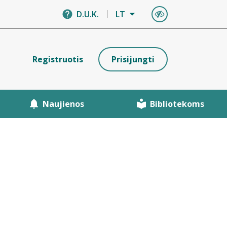
D.U.K.
LT
Registruotis
Prisijungti
Naujienos
Bibliotekoms