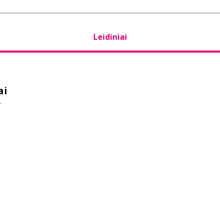
Leidiniai
ai
r