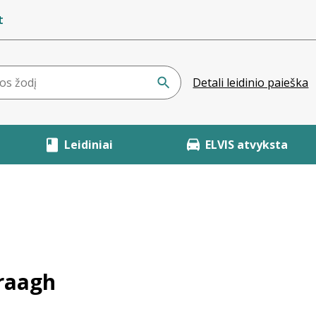
t
Detali leidinio paieška
Leidiniai
ELVIS atvyksta
Praagh