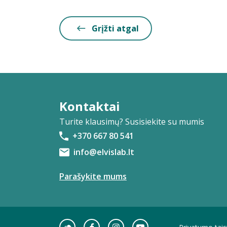
Grįžti atgal
Kontaktai
Turite klausimų? Susisiekite su mumis
+370 667 80 541
info@elvislab.lt
Parašykite mums