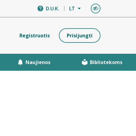
D.U.K.
LT
Registruotis
Prisijungti
Naujienos
Bibliotekoms