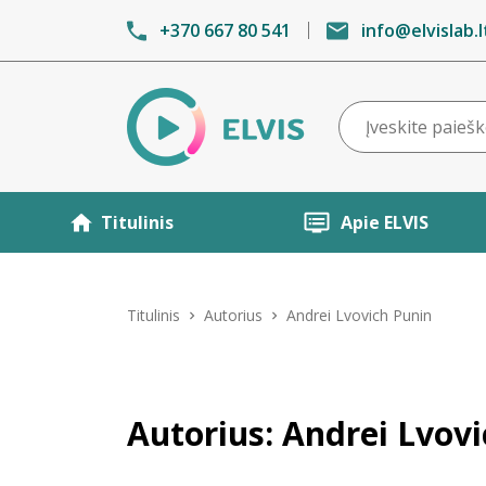
+370 667 80 541
info@elvislab.l
Titulinis
Apie ELVIS
Titulinis
Autorius
Andrei Lvovich Punin
Autorius: Andrei Lvov