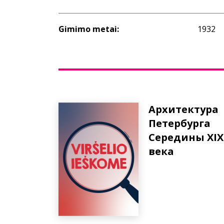
Gimimo metai:
1932
Архитектура
Петербурга
Середины XIX
века