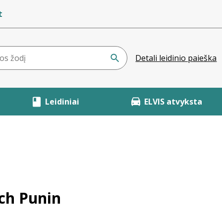
t
Detali leidinio paieška
Leidiniai
ELVIS atvyksta
ich Punin