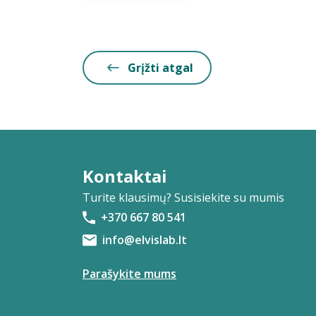
Grįžti atgal
Kontaktai
Turite klausimų? Susisiekite su mumis
+370 667 80 541
info@elvislab.lt
Parašykite mums