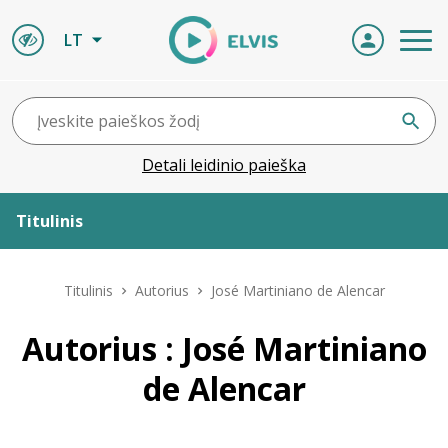
LT
Detali leidinio paieška
Titulinis
Apie ELVIS
Titulinis
Autorius
José Martiniano de Alencar
Leidiniai
Autorius : José Martiniano
de Alencar
ELVIS atvyksta
Naujienos