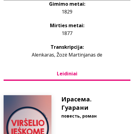
Gimimo metai:
1829
Bibliotekoms
Mirties metai:
D.U.K.
1877
Transkripcija:
+370 667 80 541
Alenkaras, Žozė Martinjanas de
info@elvislab.lt
Leidiniai
Ирасема.
Гуарани
повесть, роман