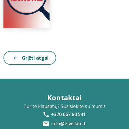
Grįžti atgal
Kontaktai
Turite klausimų? Susisiekite su mumis
+370 667 80 541
info@elvislab.lt