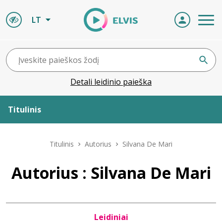
LT
Detali leidinio paieška
Titulinis
Apie ELVIS
Titulinis
Autorius
Silvana De Mari
Leidiniai
Autorius : Silvana De Mari
ELVIS atvyksta
Leidiniai
Naujienos