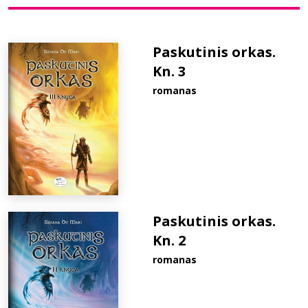
Bibliotekoms
Paskutinis orkas.
Kn. 3
D.U.K.
romanas
+370 667 80 541
info@elvislab.lt
Paskutinis orkas.
Kn. 2
romanas