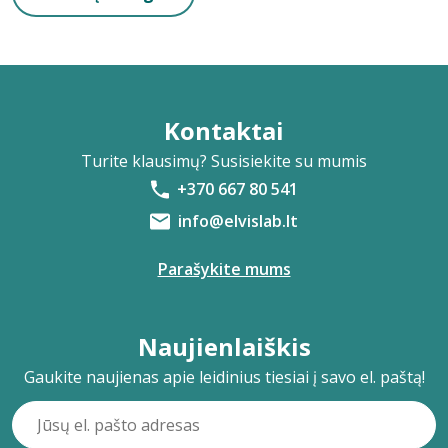
Kontaktai
Turite klausimų? Susisiekite su mumis
+370 667 80 541
info@elvislab.lt
Parašykite mums
Naujienlaiškis
Gaukite naujienas apie leidinius tiesiai į savo el. paštą!