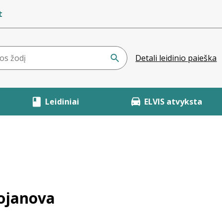
t
Detali leidinio paieška
Leidiniai
ELVIS atvyksta
tojanova