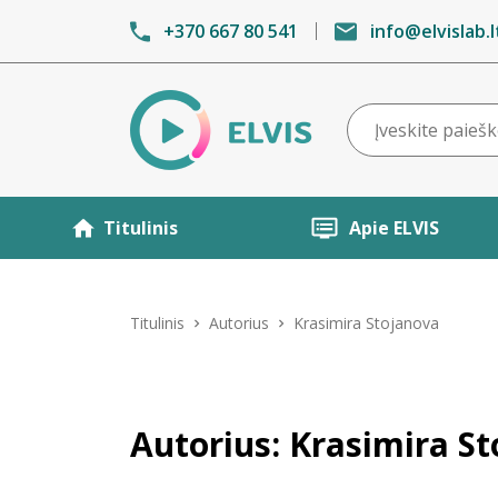
+370 667 80 541
info@elvislab.l
Titulinis
Apie ELVIS
Titulinis
Autorius
Krasimira Stojanova
Autorius: Krasimira S