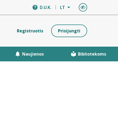
D.U.K.
LT
Registruotis
Prisijungti
Naujienos
Bibliotekoms