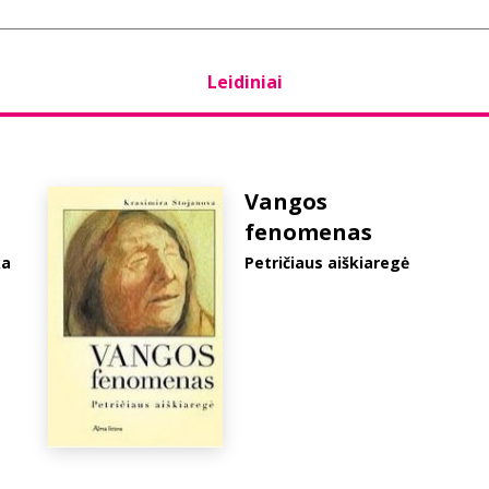
Leidiniai
Vangos
fenomenas
ka
Petričiaus aiškiaregė