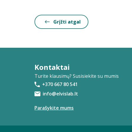
Grįžti atgal
Kontaktai
Turite klausimų? Susisiekite su mumis
+370 667 80 541
info@elvislab.lt
Parašykite mums