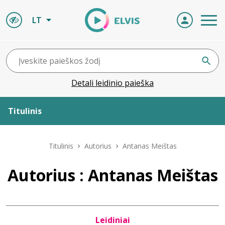
LT
Detali leidinio paieška
Titulinis
Apie ELVIS
Titulinis
Autorius
Antanas Meištas
Leidiniai
Autorius : Antanas Meištas
ELVIS atvyksta
Leidiniai
Naujienos