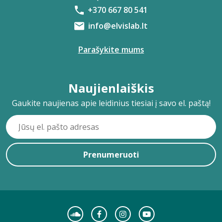
+370 667 80 541
info@elvislab.lt
Parašykite mums
Naujienlaiškis
Gaukite naujienas apie leidinius tiesiai į savo el. paštą!
Prenumeruoti