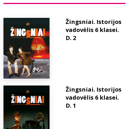
Bibliotekoms
Žingsniai. Istorijos
vadovėlis 6 klasei.
D.U.K.
D. 2
+370 667 80 541
info@elvislab.lt
Žingsniai. Istorijos
vadovėlis 6 klasei.
D. 1