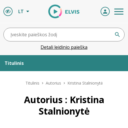
LT
Detali leidinio paieška
Titulinis
Apie ELVIS
Titulinis
Autorius
Kristina Stalnionytė
Leidiniai
Autorius : Kristina
Stalnionytė
ELVIS atvyksta
Naujienos