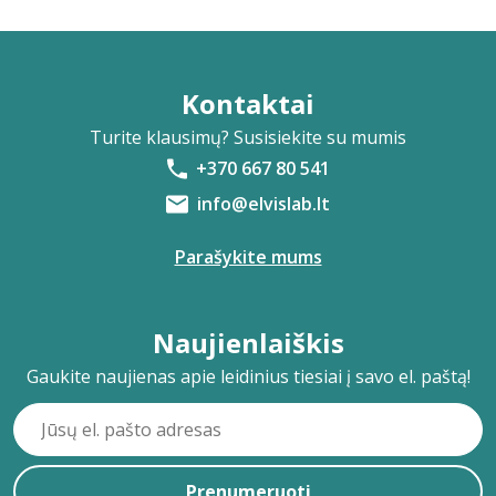
Kontaktai
Turite klausimų? Susisiekite su mumis
+370 667 80 541
info@elvislab.lt
Parašykite mums
Naujienlaiškis
Gaukite naujienas apie leidinius tiesiai į savo el. paštą!
Prenumeruoti