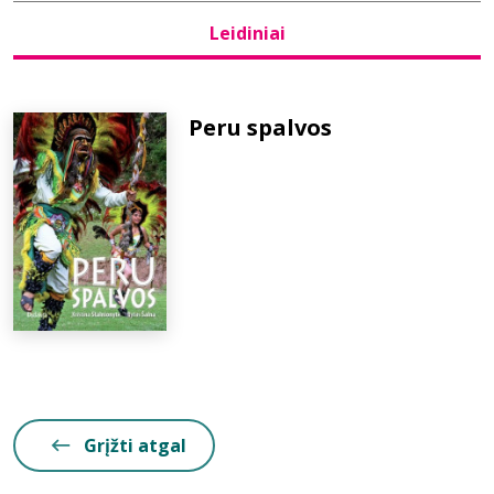
Leidiniai
Bibliotekoms
D.U.K.
Peru spalvos
+370 667 80 541
info@elvislab.lt
Grįžti atgal