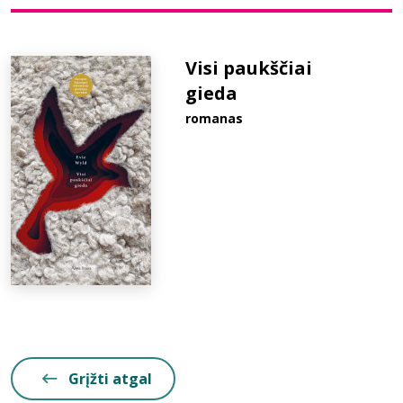
Bibliotekoms
Visi paukščiai
gieda
D.U.K.
romanas
+370 667 80 541
info@elvislab.lt
Grįžti atgal