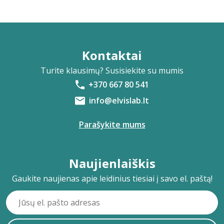
Kontaktai
Turite klausimų? Susisiekite su mumis
+370 667 80 541
info@elvislab.lt
Parašykite mums
Naujienlaiškis
Gaukite naujienas apie leidinius tiesiai į savo el. paštą!