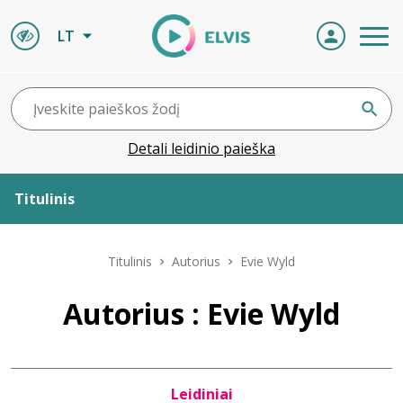
LT
Detali leidinio paieška
Titulinis
Apie ELVIS
Titulinis
Autorius
Evie Wyld
Leidiniai
Autorius : Evie Wyld
ELVIS atvyksta
Leidiniai
Naujienos