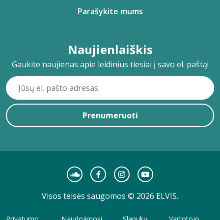
Parašykite mums
Naujienlaiškis
Gaukite naujienas apie leidinius tiesiai į savo el. paštą!
Prenumeruoti
Visos teisės saugomos © 2026 ELVIS.
Privatumo
Naudojimosi
Slapukų
Vartotojo