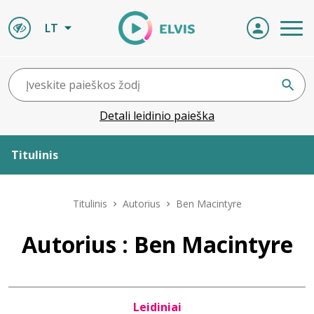
LT
Detali leidinio paieška
Titulinis
Apie ELVIS
Titulinis
Autorius
Ben Macintyre
Leidiniai
Autorius : Ben Macintyre
ELVIS atvyksta
Leidiniai
Naujienos