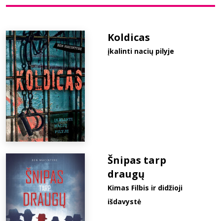
Bibliotekoms
Koldicas
įkalinti nacių pilyje
D.U.K.
+370 667 80 541
info@elvislab.lt
Šnipas tarp
draugų
Kimas Filbis ir didžioji
išdavystė