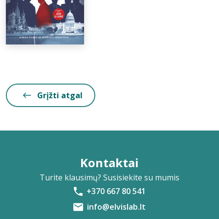
Grįžti atgal
Kontaktai
Turite klausimų? Susisiekite su mumis
+370 667 80 541
info@elvislab.lt