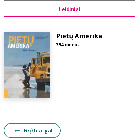
Leidiniai
Bibliotekoms
D.U.K.
Pietų Amerika
394 dienos
+370 667 80 541
info@elvislab.lt
Grįžti atgal