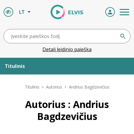
LT
Detali leidinio paieška
Titulinis
Apie ELVIS
Titulinis
Autorius
Andrius Bagdzevičius
Leidiniai
Autorius : Andrius
Bagdzevičius
ELVIS atvyksta
Naujienos