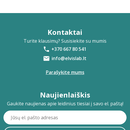
Kontaktai
Turite klausimų? Susisiekite su mumis
+370 667 80 541
info@elvislab.lt
Parašykite mums
Naujienlaiškis
Gaukite naujienas apie leidinius tiesiai į savo el. paštą!