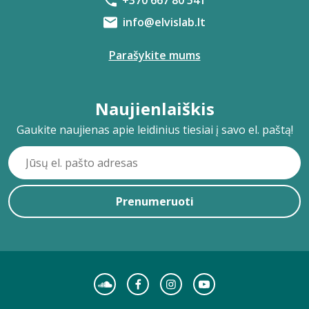
+370 667 80 541
info@elvislab.lt
Parašykite mums
Naujienlaiškis
Gaukite naujienas apie leidinius tiesiai į savo el. paštą!
Prenumeruoti