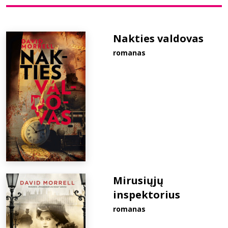
Bibliotekoms
Nakties valdovas
romanas
D.U.K.
+370 667 80 541
info@elvislab.lt
Mirusiųjų
inspektorius
romanas