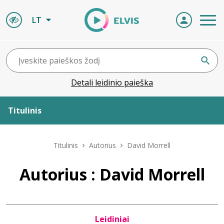
LT
Detali leidinio paieška
Titulinis
Apie ELVIS
Titulinis
Autorius
David Morrell
Leidiniai
Autorius : David Morrell
ELVIS atvyksta
Leidiniai
Naujienos