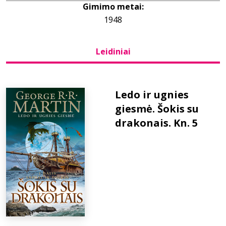
Gimimo metai:
1948
Bibliotekoms
Leidiniai
D.U.K.
+370 667 80 541
Ledo ir ugnies
giesmė. Šokis su
info@elvislab.lt
drakonais. Kn. 5