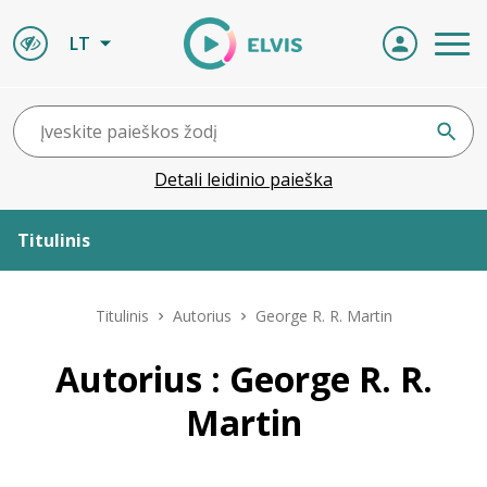
LT
Detali leidinio paieška
Titulinis
Apie ELVIS
Titulinis
Autorius
George R. R. Martin
Leidiniai
Autorius : George R. R.
Martin
ELVIS atvyksta
Naujienos