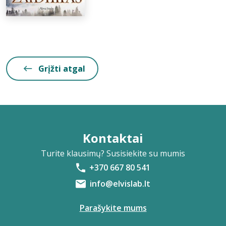
Grįžti atgal
Kontaktai
Turite klausimų? Susisiekite su mumis
+370 667 80 541
info@elvislab.lt
Parašykite mums