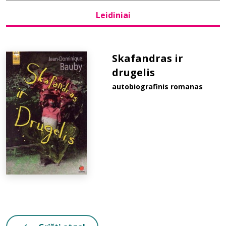
Leidiniai
Bibliotekoms
D.U.K.
Skafandras ir
drugelis
autobiografinis romanas
+370 667 80 541
info@elvislab.lt