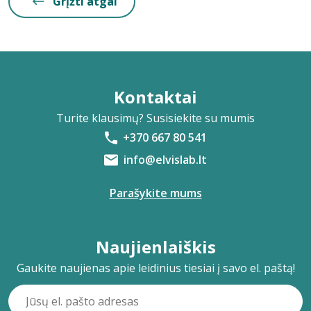
Grįžti atgal
Kontaktai
Turite klausimų? Susisiekite su mumis
+370 667 80 541
info@elvislab.lt
Parašykite mums
Naujienlaiškis
Gaukite naujienas apie leidinius tiesiai į savo el. paštą!