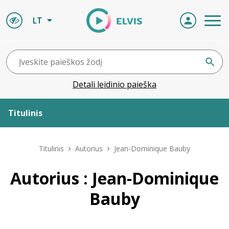
LT
Detali leidinio paieška
Titulinis
Apie ELVIS
Titulinis
Autorius
Jean-Dominique Bauby
Leidiniai
Autorius : Jean-Dominique
Bauby
ELVIS atvyksta
Naujienos