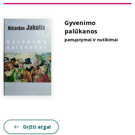
Bibliotekoms
Gyvenimo
palūkanos
D.U.K.
pamąstymai ir nutikimai
+370 667 80 541
info@elvislab.lt
Grįžti atgal