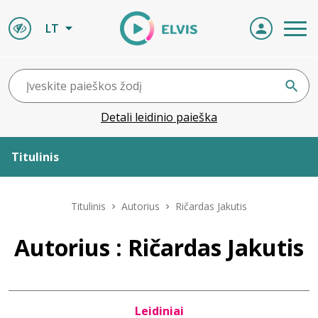
LT
Detali leidinio paieška
Titulinis
Apie ELVIS
Titulinis
Autorius
Ričardas Jakutis
Leidiniai
Autorius : Ričardas Jakutis
ELVIS atvyksta
Leidiniai
Naujienos