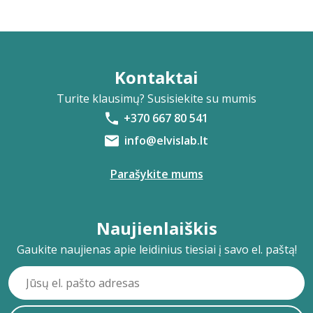
Kontaktai
Turite klausimų? Susisiekite su mumis
+370 667 80 541
info@elvislab.lt
Parašykite mums
Naujienlaiškis
Gaukite naujienas apie leidinius tiesiai į savo el. paštą!