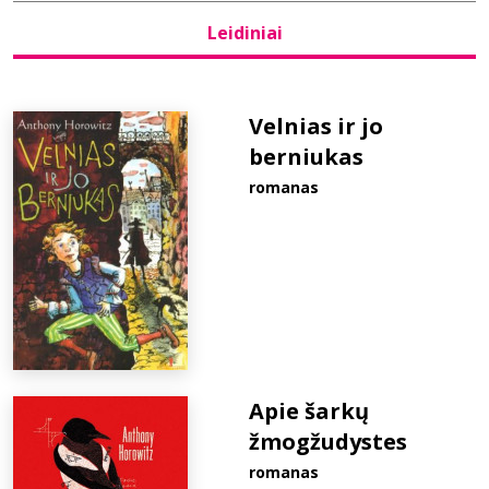
Leidiniai
Bibliotekoms
D.U.K.
Velnias ir jo
berniukas
romanas
+370 667 80 541
info@elvislab.lt
Apie šarkų
žmogžudystes
romanas