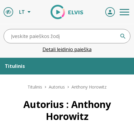
LT
Detali leidinio paieška
Titulinis
Apie ELVIS
Titulinis
Autorius
Anthony Horowitz
Leidiniai
Autorius : Anthony
Horowitz
ELVIS atvyksta
Naujienos