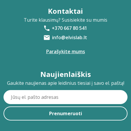
Kontaktai
Turite klausimų? Susisiekite su mumis
+370 667 80 541
info@elvislab.lt
Parašykite mums
Naujienlaiškis
Gaukite naujienas apie leidinius tiesiai į savo el. paštą!
Prenumeruoti