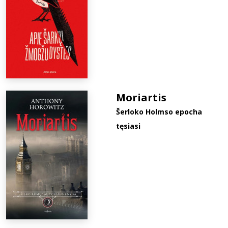
Moriartis
Šerloko Holmso epocha
tęsiasi