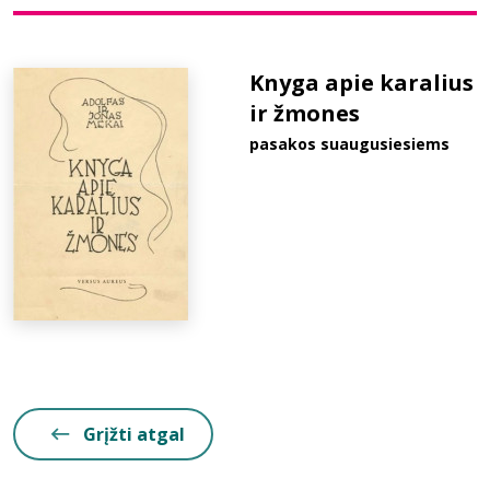
Bibliotekoms
Knyga apie karalius
ir žmones
D.U.K.
pasakos suaugusiesiems
+370 667 80 541
info@elvislab.lt
Grįžti atgal