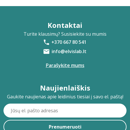
Kontaktai
Turite klausimų? Susisiekite su mumis
+370 667 80 541
info@elvislab.lt
Parašykite mums
Naujienlaiškis
Gaukite naujienas apie leidinius tiesiai į savo el. paštą!
Prenumeruoti