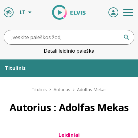
LT
Detali leidinio paieška
Titulinis
Apie ELVIS
Titulinis
Autorius
Adolfas Mekas
Leidiniai
Autorius : Adolfas Mekas
ELVIS atvyksta
Leidiniai
Naujienos