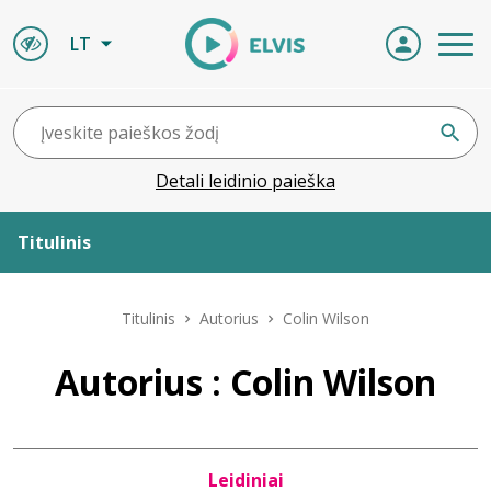
LT
Detali leidinio paieška
Titulinis
Apie ELVIS
Titulinis
Autorius
Colin Wilson
Leidiniai
Autorius : Colin Wilson
ELVIS atvyksta
Leidiniai
Naujienos