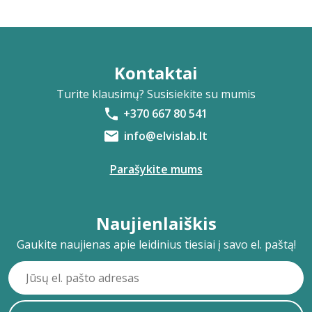
Kontaktai
Turite klausimų? Susisiekite su mumis
+370 667 80 541
info@elvislab.lt
Parašykite mums
Naujienlaiškis
Gaukite naujienas apie leidinius tiesiai į savo el. paštą!