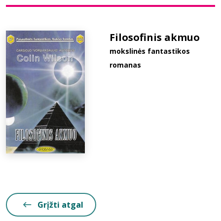
Bibliotekoms
Filosofinis akmuo
mokslinės fantastikos
D.U.K.
romanas
+370 667 80 541
info@elvislab.lt
Grįžti atgal