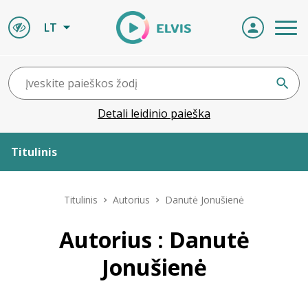
LT
Detali leidinio paieška
Titulinis
Apie ELVIS
Titulinis
Autorius
Danutė Jonušienė
Leidiniai
Autorius : Danutė
Jonušienė
ELVIS atvyksta
Naujienos