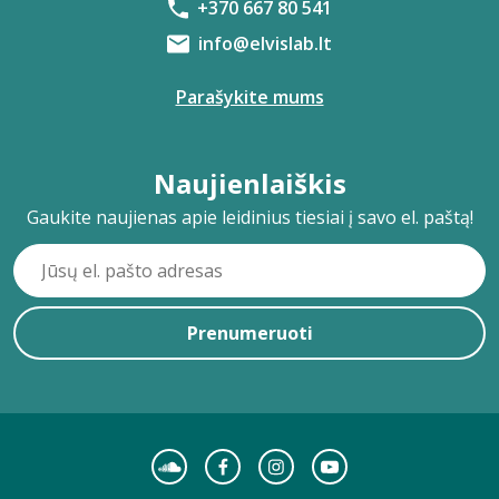
+370 667 80 541
info@elvislab.lt
Parašykite mums
Naujienlaiškis
Gaukite naujienas apie leidinius tiesiai į savo el. paštą!
Prenumeruoti