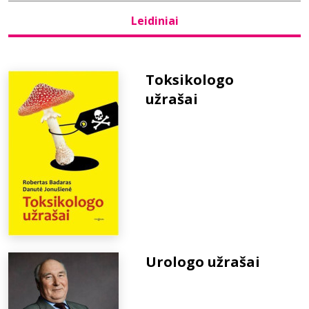
Leidiniai
Bibliotekoms
D.U.K.
Toksikologo
užrašai
+370 667 80 541
info@elvislab.lt
Urologo užrašai