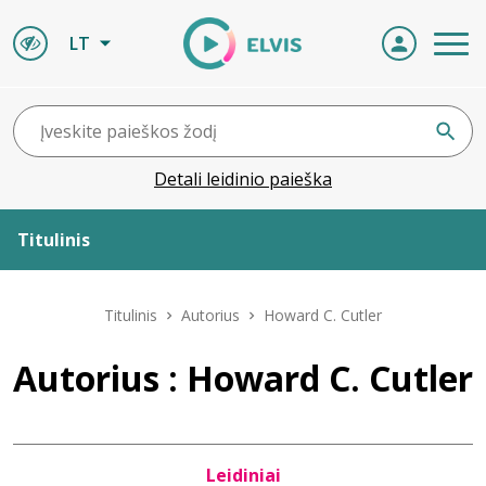
LT
Detali leidinio paieška
Titulinis
Apie ELVIS
Titulinis
Autorius
Howard C. Cutler
Leidiniai
Autorius : Howard C. Cutler
ELVIS atvyksta
Leidiniai
Naujienos