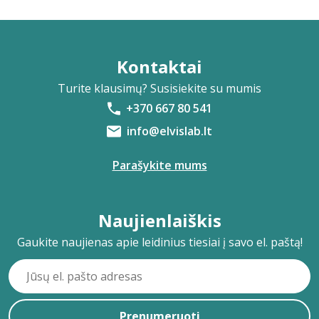
Kontaktai
Turite klausimų? Susisiekite su mumis
+370 667 80 541
info@elvislab.lt
Parašykite mums
Naujienlaiškis
Gaukite naujienas apie leidinius tiesiai į savo el. paštą!
Prenumeruoti