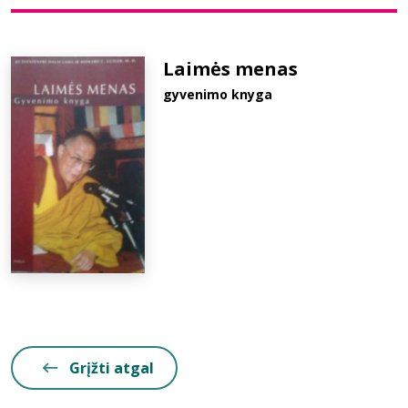
Bibliotekoms
Laimės menas
gyvenimo knyga
D.U.K.
+370 667 80 541
info@elvislab.lt
Grįžti atgal