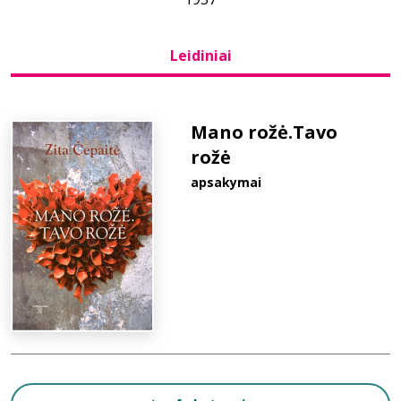
Bibliotekoms
Leidiniai
D.U.K.
Mano rožė.Tavo
rožė
+370 667 80 541
apsakymai
info@elvislab.lt