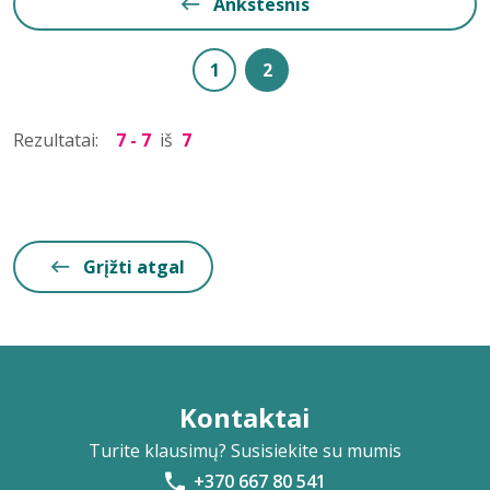
Ankstesnis
1
2
Rezultatai:
7 - 7
iš
7
Grįžti atgal
Kontaktai
Turite klausimų? Susisiekite su mumis
+370 667 80 541