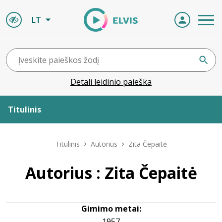
LT
Detali leidinio paieška
Titulinis
Apie ELVIS
Titulinis
Autorius
Zita Čepaitė
Leidiniai
Autorius : Zita Čepaitė
ELVIS atvyksta
Gimimo metai:
Naujienos
1957