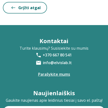
Grįžti atgal
Kontaktai
Turite klausimų? Susisiekite su mumis
+370 667 80 541
info@elvislab.lt
Parašykite mums
Naujienlaiškis
Gaukite naujienas apie leidinius tiesiai į savo el. paštą!