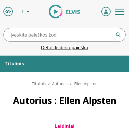
LT
Detali leidinio paieška
Titulinis
Apie ELVIS
Titulinis
Autorius
Ellen Alpsten
Leidiniai
Autorius : Ellen Alpsten
ELVIS atvyksta
Leidiniai
Naujienos