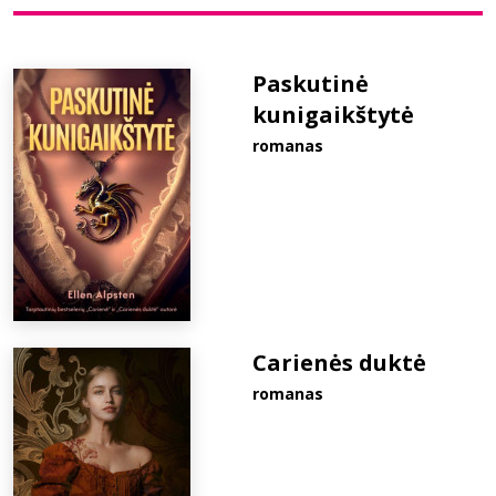
Bibliotekoms
Paskutinė
kunigaikštytė
D.U.K.
romanas
+370 667 80 541
info@elvislab.lt
Carienės duktė
romanas