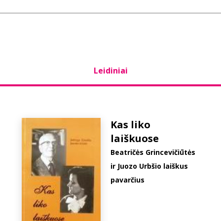
Leidiniai
Kas liko
laiškuose
Beatričės Grincevičiūtės
ir Juozo Urbšio laiškus
pavarčius