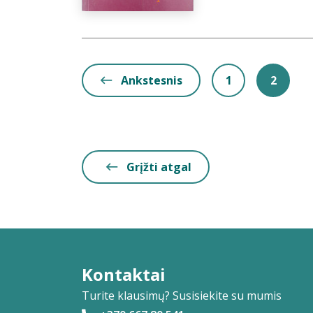
Ankstesnis
1
2
Grįžti atgal
Kontaktai
Turite klausimų? Susisiekite su mumis