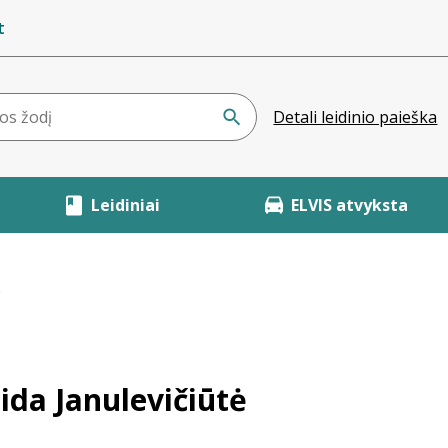
t
Detali leidinio paieška
Leidiniai
ELVIS atvyksta
ė
ida Janulevičiūtė