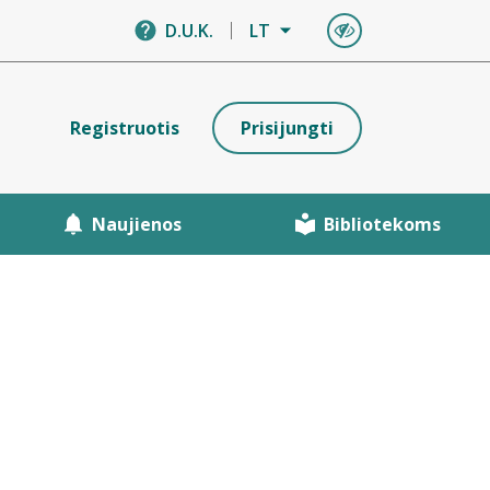
D.U.K.
LT
Registruotis
Prisijungti
Naujienos
Bibliotekoms