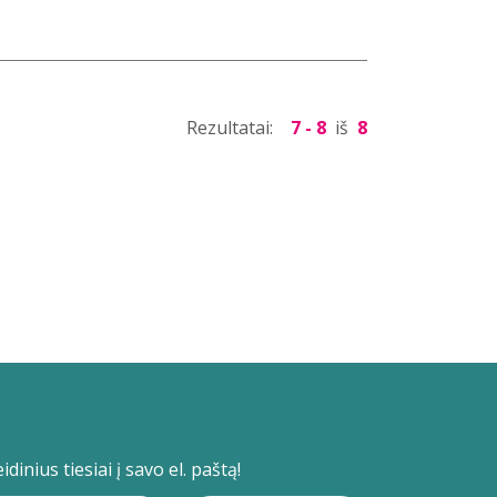
Rezultatai:
7 - 8
iš
8
dinius tiesiai į savo el. paštą!