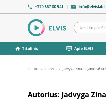
+370 667 80 541
info@elvislab.l
Titulinis
Apie ELVIS
Titulinis
Autorius
Jadvyga Zinaida Janulevičiūt
Autorius: Jadvyga Zina