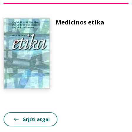
Bibliotekoms
Medicinos etika
D.U.K.
+370 667 80 541
info@elvislab.lt
Grįžti atgal