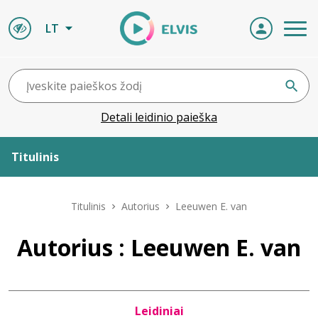
LT
Detali leidinio paieška
Titulinis
Apie ELVIS
Titulinis
Autorius
Leeuwen E. van
Leidiniai
Autorius : Leeuwen E. van
ELVIS atvyksta
Leidiniai
Naujienos