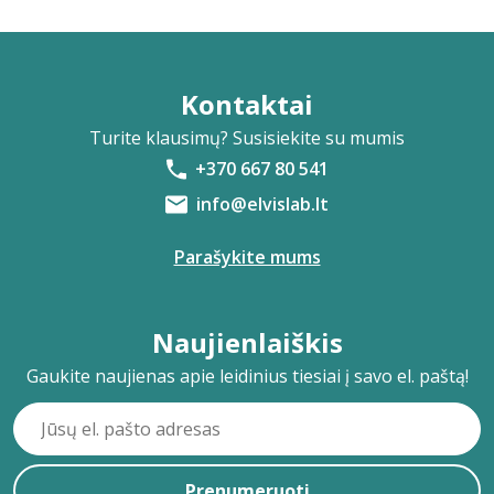
Kontaktai
Turite klausimų? Susisiekite su mumis
+370 667 80 541
info@elvislab.lt
Parašykite mums
Naujienlaiškis
Gaukite naujienas apie leidinius tiesiai į savo el. paštą!
Prenumeruoti